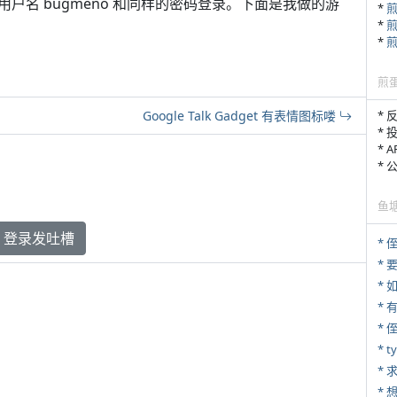
 bugmeno 和同样的密码登录。下面是我做的游
*
*
*
煎
* 
Google Talk Gadget 有表情图标喽
* 
* 
*
鱼
登录发吐槽
*
*
*
* 
* 
*