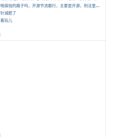
*
有啥搞钱的路子吗，开源节流都行，主要是开源，刑法里的咱不做
打针减肥了
写着玩儿
告
告