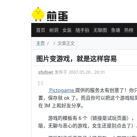
首页
树洞
女装
随手拍
无聊图
鱼塘
热榜
主页
文章正文
图片变游戏，就是这样容易
sfufoet
发布于 2007.05.26 , 20:31
[-]
Pictogame
提供的服务太有创意了！你
置，保存就 ok 了。而且你可以把这个游戏帖到
在 IM 上和好友分享。
游戏的模板有 6 个（链接是试玩页面）， pu
版，无聊与恶心的游戏，女生还是别点击了）