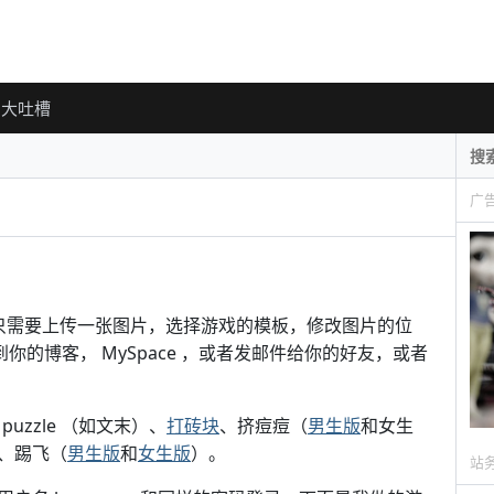
大吐槽
广
只需要上传一张图片，选择游戏的模板，修改图片的位
你的博客， MySpace ，或者发邮件给你的好友，或者
zzle （如文末）、
打砖块
、挤痘痘（
男生版
和女生
、踢飞（
男生版
和
女生版
）。
站