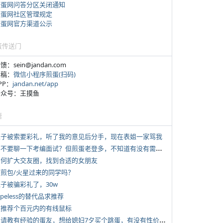
煎蛋网问答分区关闭通知
煎蛋网社区管理规定
煎蛋网官方渠道公示
蛋传送门
反馈：sein@jandan.com
投稿：
微信小程序煎蛋(扫码)
APP：
jandan.net/app
 公众号：王摸鱼
塘
 侄子被索要彩礼，听了我的意见后分手，现在表姐一家骂我
*
要不要聊一下考编面试？但煎蛋老登多，不知道有没有需要的蛋友。
 如何扩大交友圈，找到合适的女朋友
 有煎包/火星过来的同学吗？
侄子被骗彩礼了，30w
typeless的替代品求推荐
 求推荐个百元内的有线鼠标
*
想请教有经验的蛋友，想给媳妇7夕买个跳蛋，有没有性价比高的推荐