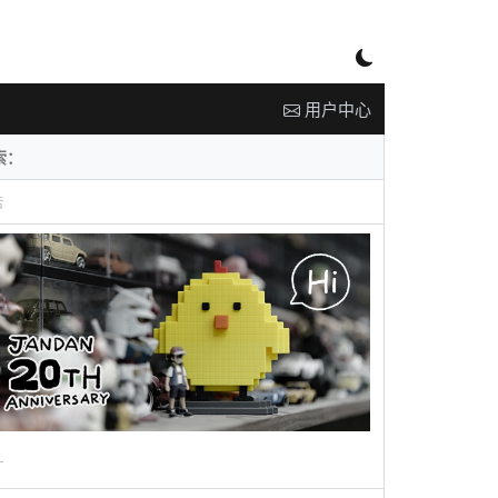
用户中心
告
广