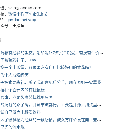
反馈：sein@jandan.com
投稿：
微信小程序煎蛋(扫码)
APP：
jandan.net/app
 公众号：王摸鱼
塘
*
想请教有经验的蛋友，想给媳妇7夕买个跳蛋，有没有性价比高的推荐
侄子被骗彩礼了，30w
 想换一个电饭煲，各位蛋友有自用比较好用的推荐吗？
 我的个人戒烟经历
 侄子被索要彩礼，听了我的意见后分手，现在表姐一家骂我
 求推荐个百元内的有线鼠标
 大喜事，老是头疼总算找到原因
*
有啥搞钱的路子吗，开源节流都行，主要是开源，刑法里的咱不做
 尝试自己做点电解质饮料
*
投入了很多精力经营的一段感情，被女方评价说在向下兼容我，感觉有点破防
 千里光的流水账