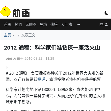
首页
树洞
无聊图
鱼塘
热榜
大吐槽
主页
文章正文
2012 通稿：科学家们准钻探一座活火山
oioi
发布于 2010.09.22 , 11:29
[-]
# 2012 通稿，负责播报各种关于2012年世界大灾难的新
闻，欢迎各位踊跃
投递
，幸运投稿者将有机会获得船票。
科学家计划向地下钻13000ft（3962米）直达某火山中
心，为的是做一些科学研究，从而更好保护附近的意大利
城市那不勒斯。