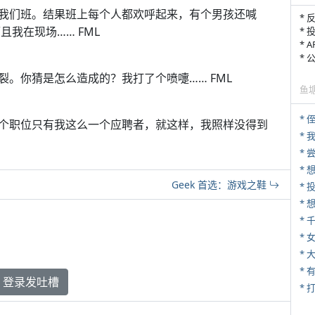
会离开我们班。结果班上每个人都欢呼起来，有个男孩还喊
* 
，而且我在现场…… FML
* 
* 
*
。你猜是怎么造成的？我打了个喷嚏…… FML
鱼
* 
个职位只有我这么一个应聘者，就这样，我照样没得到
*
*
*
Geek 首选：游戏之鞋
*
* 
*
登录发吐槽
* 