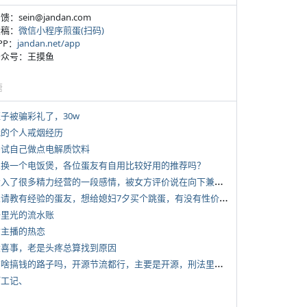
反馈：sein@jandan.com
投稿：
微信小程序煎蛋(扫码)
APP：
jandan.net/app
 公众号：王摸鱼
塘
侄子被骗彩礼了，30w
 我的个人戒烟经历
 尝试自己做点电解质饮料
 想换一个电饭煲，各位蛋友有自用比较好用的推荐吗？
*
投入了很多精力经营的一段感情，被女方评价说在向下兼容我，感觉有点破防
*
想请教有经验的蛋友，想给媳妇7夕买个跳蛋，有没有性价比高的推荐
 千里光的流水账
女主播的热恋
 大喜事，老是头疼总算找到原因
*
有啥搞钱的路子吗，开源节流都行，主要是开源，刑法里的咱不做
打工记、