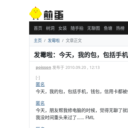
首页
树洞
女装
随手拍
无聊图
鱼塘
热榜
主页
发霉啦
文章正文
发霉啦：今天，我的包，包括手
poisson
发布于 2010.09.20 , 12:13
[-]
匿名
今天，我的包，包括手机，钱包，信用卡都被偷
匿名
今天，朋友帮我修电脑的时候，觉得无聊了就顺手
我没时间重头来过了…… FML