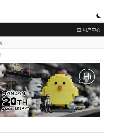
用户中心
告
广