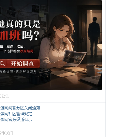
务公告
煎蛋网问答分区关闭通知
煎蛋网社区管理规定
煎蛋网官方渠道公示
蛋传送门