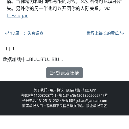
情。当你精力和时间都有限的时候，恋爱所得可以填补所
失。另外你的另一半也可以开阔你的人际关系。 via
tressugar
YD周一：失身调查
世界上最长的黄瓜
数据加载中...BIU...BIU...BIU...
登录发吐槽
关于我们
·
用户协议
·
隐私政策
·
煎蛋APP
鄂ICP备11008023号-1
·
鄂公网安备42018502002747号
举报电话 13125131232 · 举报邮箱 jubao@jandan.com
煎蛋举报入口
·
违法和不良信息举报中心
·
涉企举报专区