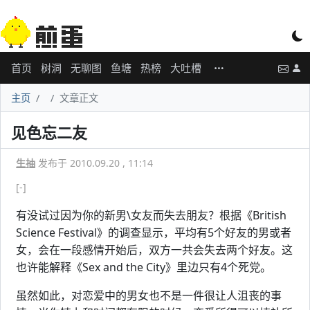
首页
树洞
无聊图
鱼塘
热榜
大吐槽
主页
文章正文
见色忘二友
生抽
发布于 2010.09.20 , 11:14
[-]
有没试过因为你的新男\女友而失去朋友？根据《British
Science Festival》的调查显示，平均有5个好友的男或者
女，会在一段感情开始后，双方一共会失去两个好友。这
也许能解释《Sex and the City》里边只有4个死党。
虽然如此，对恋爱中的男女也不是一件很让人沮丧的事