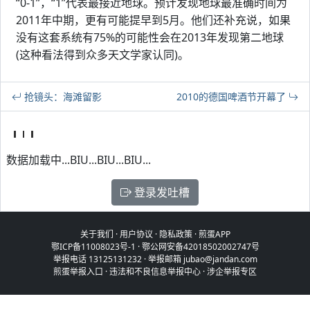
“0-1”，“1”代表最接近地球。预计发现地球最准确时间为
2011年中期，更有可能提早到5月。他们还补充说，如果
没有这套系统有75%的可能性会在2013年发现第二地球
(这种看法得到众多天文学家认同)。
抢镜头：海滩留影
2010的德国啤酒节开幕了
数据加载中...BIU...BIU...BIU...
登录发吐槽
关于我们
·
用户协议
·
隐私政策
·
煎蛋APP
鄂ICP备11008023号-1
·
鄂公网安备42018502002747号
举报电话 13125131232 · 举报邮箱 jubao@jandan.com
煎蛋举报入口
·
违法和不良信息举报中心
·
涉企举报专区