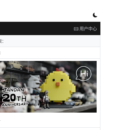
用户中心
告
广