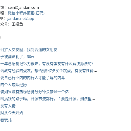
反馈：sein@jandan.com
投稿：
微信小程序煎蛋(扫码)
APP：
jandan.net/app
 公众号：王摸鱼
塘
 如何扩大交友圈，找到合适的女朋友
侄子被骗彩礼了，30w
 近一年总感觉记忆力很差，有没有蛋友有什么解决办法的？
*
想请教有经验的蛋友，想给媳妇7夕买个跳蛋，有没有性价比高的推荐
 说说自己行业内的内行人才能了解的内幕
 我的个人戒烟经历
 女装如果没有热榜感觉分分钟会错过一个亿
*
有啥搞钱的路子吗，开源节流都行，主要是开源，刑法里的咱不做
有没有大佬
 发财从今天开始
写着玩儿