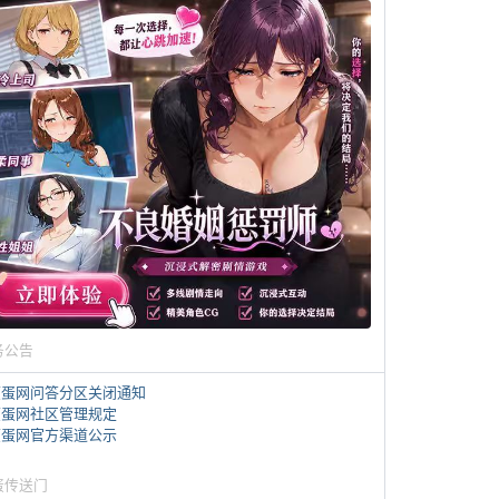
务公告
煎蛋网问答分区关闭通知
煎蛋网社区管理规定
煎蛋网官方渠道公示
蛋传送门