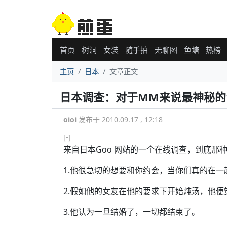
首页
树洞
女装
随手拍
无聊图
鱼塘
热榜
主页
日本
文章正文
日本调查：对于MM来说最神秘的
oioi
发布于 2010.09.17 , 12:18
[-]
来自日本Goo 网站的一个在线调查，到底那
1.他很急切的想要和你约会，当你们真的在
2.假如他的女友在他的要求下开始炖汤，他便
3.他认为一旦结婚了，一切都结束了。