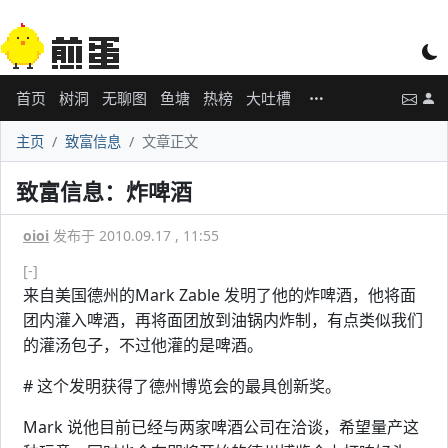
首页
树洞
无聊图
鱼塘
热榜
大吐槽
主页
致富信息
文章正文
致富信息：炸啤酒
oioi
发布于 2010.09.17 , 11:55
[-]
来自美国德州的Mark Zable 发明了他的炸啤酒，他将面
团内灌入啤酒，再将面团放到油锅内炸制，有点类似我们
的灌汤包子，不过他灌的是啤酒。
# 这个发明获得了德州博览会的最具创新奖。
Mark 说他目前已经与两家啤酒公司在洽谈，希望量产这