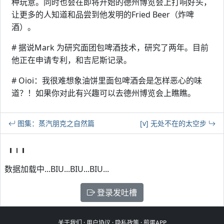
种玩意。同时也会在即将开始的德州博览会上打响好头，
让更多的人知道和品尝到他发明的Fried Beer（炸啤
酒）。
# 据说Mark 为研究面团包啤酒技术，研究了两年。目前
他正在申请专利，和吉尼斯记录。
# Oioi：我很难想象油饼里面包啤酒会是怎样恶心的味
道？！如果你对此有兴趣可以去德州博览会上瞧瞧。
图集：蒸汽朋克之自然篇
[v] 无处不在的太空步
数据加载中...BIU...BIU...BIU...
登录发吐槽
关于我们
·
用户协议
·
隐私政策
·
煎蛋APP