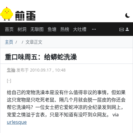
首页
树洞
无聊图
鱼塘
热榜
大吐槽
主页
文章正文
重口味周五：给蟒蛇洗澡
生抽
发布于 2010.09.17 , 10:48
[-]
给自己的宠物洗澡本是没有什么值得非议的事情，但如果
这只宠物是只吃死老鼠、隔几个月就会脱一层皮的你还会
帮它洗澡吗？一位女士把它爱蛇冲凉的全纪录发到网上，
宠爱之情溢于言表，只是不知道有没吓到众网友。 via
urlesque