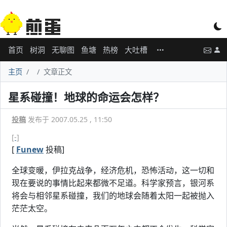
首页
树洞
无聊图
鱼塘
热榜
大吐槽
主页
文章正文
星系碰撞！地球的命运会怎样？
投稿
发布于 2007.05.25 , 11:50
[-]
[
Funew
投稿]
全球变暖，伊拉克战争，经济危机，恐怖活动，这一切和
现在要说的事情比起来都微不足道。科学家预言，银河系
将会与相邻星系碰撞，我们的地球会随着太阳一起被抛入
茫茫太空。