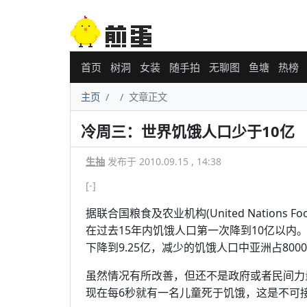
首页
树洞
女装
随手拍
无聊图
鱼塘
热榜
主页
文章正文
冷周三：世界饥饿人口少于10亿
生抽
发布于 2010.09.15 , 14:38
[-]
据联合国粮食及农业机构(United Nations Food 
在过去15年内饥饿人口第一次降到10亿以内
下降到9.25亿，减少的饥饿人口中亚洲占8000
虽然情况有所改善，但还不是政府或者民间力量值得抛
现在每6秒就有一名儿童死于饥饿，这是不可接受