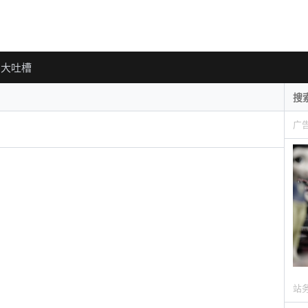
大吐槽
广
站