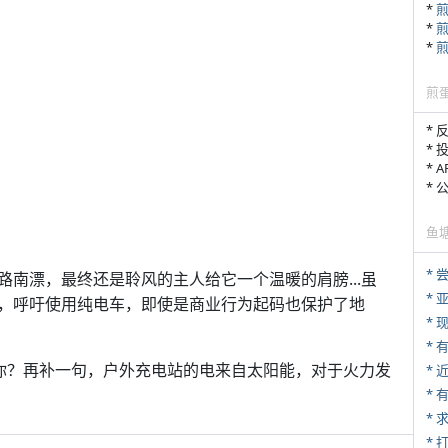
*
*
*
煎
* 
* 
* 
*
鱼
*
南漂，最终还是聆风的主人给它一个温暖的肩膀...虽
*
，呼吁使用纯电车，即使是商业行为起码也保护了地
* 
你？再补一句，户外充电站的电来自太阳能，对于火力发
*
*
*
* 