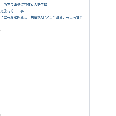
 推广的不良婚姻惩罚师有人玩了吗
 家庭旅行的二三事
*
想请教有经验的蛋友，想给媳妇7夕买个跳蛋，有没有性价比高的推荐
告
告