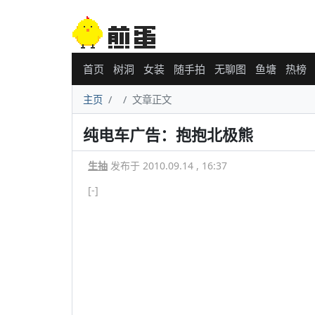
首页
树洞
女装
随手拍
无聊图
鱼塘
热榜
主页
文章正文
纯电车广告：抱抱北极熊
生抽
发布于 2010.09.14 , 16:37
[-]