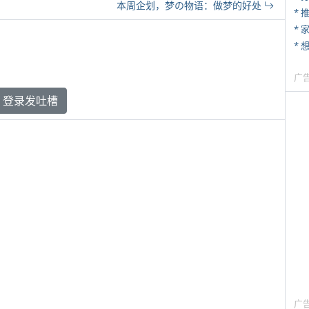
本周企划，梦の物语：做梦的好处
*
*
广
登录发吐槽
广