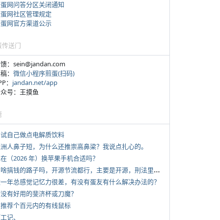
煎蛋网问答分区关闭通知
煎蛋网社区管理规定
煎蛋网官方渠道公示
蛋传送门
反馈：sein@jandan.com
投稿：
微信小程序煎蛋(扫码)
APP：
jandan.net/app
 公众号：王摸鱼
塘
 尝试自己做点电解质饮料
 亚洲人鼻子短，为什么还推崇高鼻梁？我说点扎心的。
现在（2026 年）换苹果手机合适吗？
*
有啥搞钱的路子吗，开源节流都行，主要是开源，刑法里的咱不做
 近一年总感觉记忆力很差，有没有蛋友有什么解决办法的？
 有没有好用的斐济杯或刀魔？
 求推荐个百元内的有线鼠标
打工记、