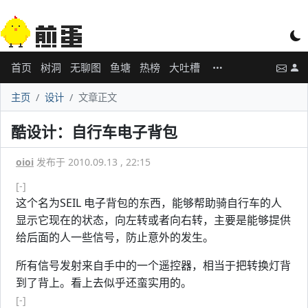
首页
树洞
无聊图
鱼塘
热榜
大吐槽
主页
设计
文章正文
酷设计：自行车电子背包
oioi
发布于 2010.09.13 , 22:15
[-]
这个名为SEIL 电子背包的东西，能够帮助骑自行车的人
显示它现在的状态，向左转或者向右转，主要是能够提供
给后面的人一些信号，防止意外的发生。
所有信号发射来自手中的一个遥控器，相当于把转换灯背
到了背上。看上去似乎还蛮实用的。
[-]