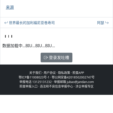
来源
世界最长的加利福尼亚卷寿司
阿瑟
数据加载中...BIU...BIU...BIU...
登录发吐槽
关于我们
·
用户协议
·
隐私政策
·
煎蛋APP
鄂ICP备11008023号-1
·
鄂公网安备42018502002747号
举报电话 13125131232 · 举报邮箱 jubao@jandan.com
煎蛋举报入口
·
违法和不良信息举报中心
·
涉企举报专区