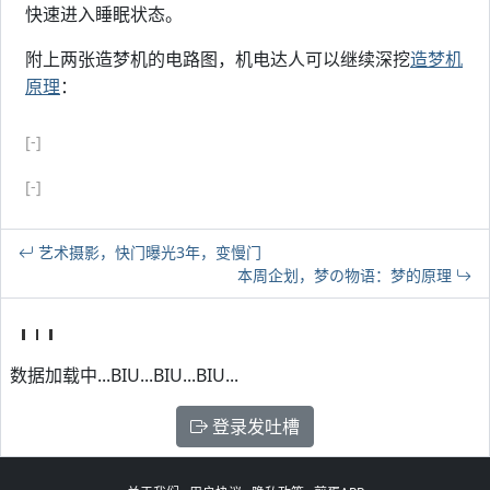
快速进入睡眠状态。
附上两张造梦机的电路图，机电达人可以继续深挖
造梦机
原理
：
[-]
[-]
艺术摄影，快门曝光3年，变慢门
本周企划，梦の物语：梦的原理
数据加载中...BIU...BIU...BIU...
登录发吐槽