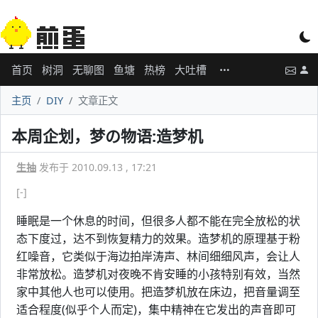
首页
树洞
无聊图
鱼塘
热榜
大吐槽
主页
DIY
文章正文
本周企划，梦の物语:造梦机
生抽
发布于 2010.09.13 , 17:21
[-]
睡眠是一个休息的时间，但很多人都不能在完全放松的状
态下度过，达不到恢复精力的效果。造梦机的原理基于粉
红噪音，它类似于海边拍岸涛声、林间细细风声，会让人
非常放松。造梦机对夜晚不肯安睡的小孩特别有效，当然
家中其他人也可以使用。把造梦机放在床边，把音量调至
适合程度(似乎个人而定)，集中精神在它发出的声音即可