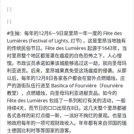
[-]
[-]
#生抽：每年的12月6－9日是里昂一年一度的 Fête des
Lumières (Festival of Lights, 灯节) ，这是里昂当地独有
的传统民俗节日。Fête des Lumières 起源于1643年，当
时里昂整个地区都笼罩在瘟疫的白色恐怖之下，人心惶
惶。市政议员承诺如果该城能够逃过这一劫，就向圣母玛
利亚进贡。后来，里昂城果真免受这场瘟疫的侵袭。从那
以后，每年的12月8日各家各户都会在窗外点燃蜡烛，庄
严的游街队伍行进至 Basilica of Fourvière（Fourvière
教堂），点燃蜡烛，向圣母玛利亚进献贡品。如今的
Fête des Lumières 包括了一系列和灯有关的活动，一般
持续4天，而节日的□□出现在8日。这几天整个里昂都被
各式各样的彩灯点缀一新，一派好不绚烂的景观。也是当
地政府每年的一项可观财政收入。年年都有来自邻国的瑞
士德国比利时等等国家的游客。