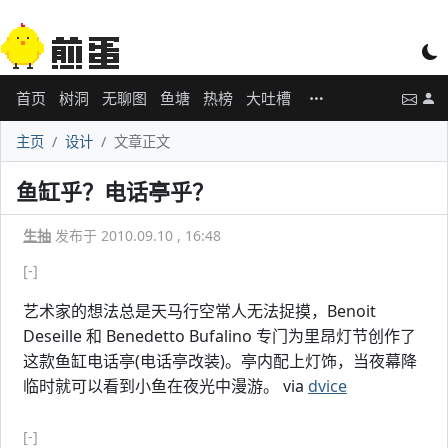
首页
树洞
无聊图
鱼塘
热榜
大吐槽
主页
设计
文章正文
鱼缸乎？电话亭乎？
生抽
发布于 2010.09.10 , 16:48
[-]
艺术家的想法总是天马行空常人无法捉摸，Benoit
Deseille 和 Benedetto Bufalino 专门为里昂灯节创作了
这款鱼缸电话亭(电话亭改装)。亭内配上灯饰，当夜幕降
临时就可以看到小鱼在夜光中漫游。 via
dvice
[-]