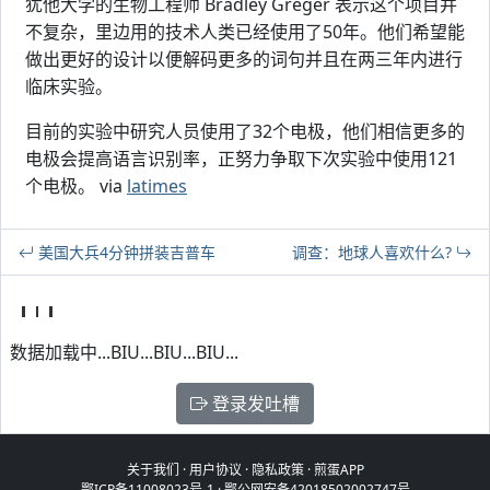
犹他大学的生物工程师 Bradley Greger 表示这个项目并
不复杂，里边用的技术人类已经使用了50年。他们希望能
做出更好的设计以便解码更多的词句并且在两三年内进行
临床实验。
目前的实验中研究人员使用了32个电极，他们相信更多的
电极会提高语言识别率，正努力争取下次实验中使用121
个电极。 via
latimes
美国大兵4分钟拼装吉普车
调查：地球人喜欢什么?
数据加载中...BIU...BIU...BIU...
登录发吐槽
关于我们
·
用户协议
·
隐私政策
·
煎蛋APP
鄂ICP备11008023号-1
·
鄂公网安备42018502002747号