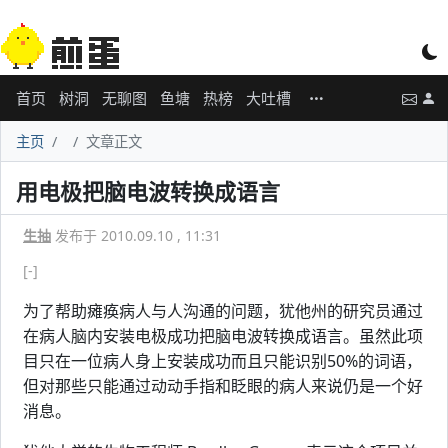
首页
树洞
无聊图
鱼塘
热榜
大吐槽
主页
文章正文
用电极把脑电波转换成语言
生抽
发布于 2010.09.10 , 11:31
[-]
为了帮助瘫痪病人与人沟通的问题，犹他州的研究员通过
在病人脑内安装电极成功把脑电波转换成语言。虽然此项
目只在一位病人身上安装成功而且只能识别50%的词语，
但对那些只能通过动动手指和眨眼的病人来说仍是一个好
消息。