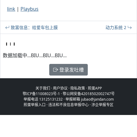
link
|
Playbus
致富信息：给爱车包上膜
动力系统 2
数据加载中...BIU...BIU...BIU...
登录发吐槽
关于我们
·
用户协议
·
隐私政策
·
煎蛋APP
鄂ICP备11008023号-1
·
鄂公网安备42018502002747号
举报电话 13125131232 · 举报邮箱 jubao@jandan.com
煎蛋举报入口
·
违法和不良信息举报中心
·
涉企举报专区