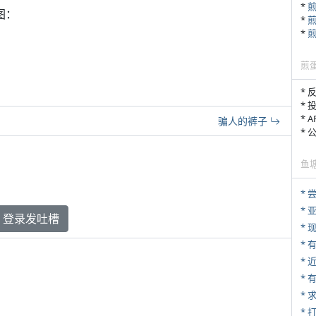
*
图：
*
*
煎
* 
* 
* 
骗人的裤子
*
鱼
*
*
登录发吐槽
* 
*
*
*
* 