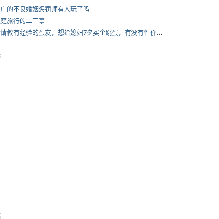
 推广的不良婚姻惩罚师有人玩了吗
 家庭旅行的二三事
*
想请教有经验的蛋友，想给媳妇7夕买个跳蛋，有没有性价比高的推荐
告
告