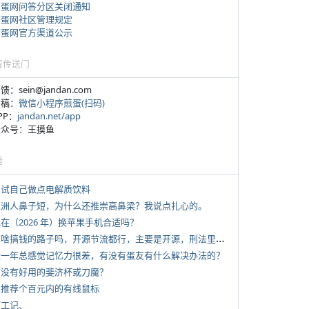
煎蛋网问答分区关闭通知
煎蛋网社区管理规定
煎蛋网官方渠道公示
蛋传送门
反馈：sein@jandan.com
投稿：
微信小程序煎蛋(扫码)
APP：
jandan.net/app
 公众号：王摸鱼
塘
 尝试自己做点电解质饮料
 亚洲人鼻子短，为什么还推崇高鼻梁？我说点扎心的。
现在（2026 年）换苹果手机合适吗？
*
有啥搞钱的路子吗，开源节流都行，主要是开源，刑法里的咱不做
 近一年总感觉记忆力很差，有没有蛋友有什么解决办法的？
 有没有好用的斐济杯或刀魔？
 求推荐个百元内的有线鼠标
打工记、