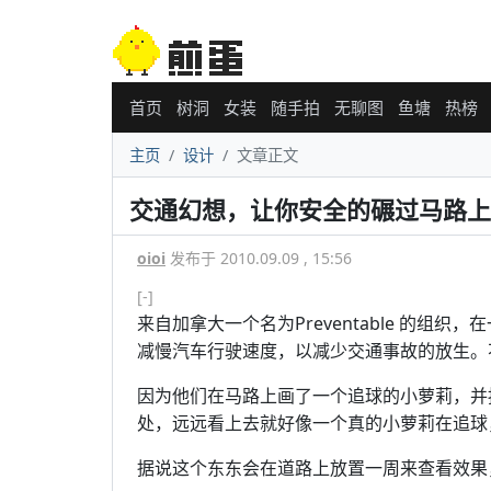
首页
树洞
女装
随手拍
无聊图
鱼塘
热榜
主页
设计
文章正文
交通幻想，让你安全的碾过马路上
oioi
发布于 2010.09.09 , 15:56
[-]
来自加拿大一个名为Preventable 的
减慢汽车行驶速度，以减少交通事故的放生。
因为他们在马路上画了一个追球的小萝莉，并
处，远远看上去就好像一个真的小萝莉在追球
据说这个东东会在道路上放置一周来查看效果