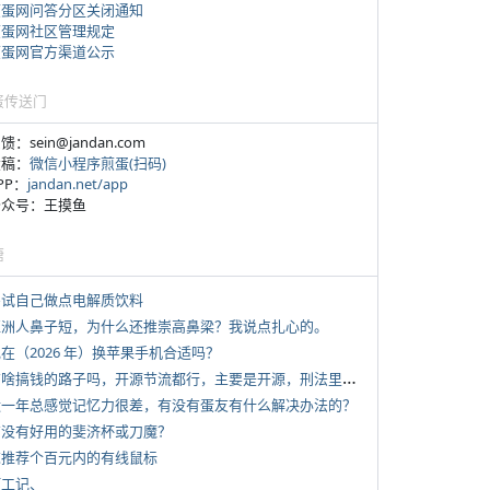
煎蛋网问答分区关闭通知
煎蛋网社区管理规定
煎蛋网官方渠道公示
蛋传送门
反馈：sein@jandan.com
投稿：
微信小程序煎蛋(扫码)
APP：
jandan.net/app
 公众号：王摸鱼
塘
 尝试自己做点电解质饮料
 亚洲人鼻子短，为什么还推崇高鼻梁？我说点扎心的。
现在（2026 年）换苹果手机合适吗？
*
有啥搞钱的路子吗，开源节流都行，主要是开源，刑法里的咱不做
 近一年总感觉记忆力很差，有没有蛋友有什么解决办法的？
 有没有好用的斐济杯或刀魔？
 求推荐个百元内的有线鼠标
打工记、