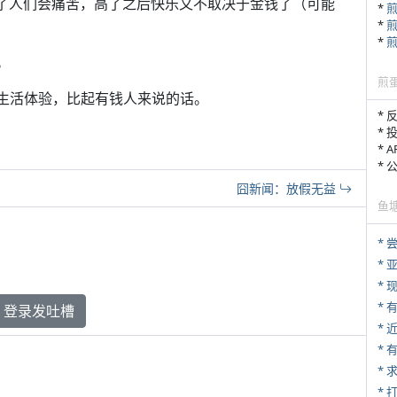
低了人们会痛苦，高了之后快乐又不取决于金钱了（可能
*
*
*
。
煎
的生活体验，比起有钱人来说的话。
* 
* 
* 
*
囧新闻：放假无益
鱼
*
*
* 
登录发吐槽
*
*
*
* 