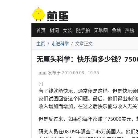
首页
树洞
女装
随手拍
无聊图
鱼塘
热榜
主页
走进科学
文章正文
无厘头科学：快乐值多少钱？750
oioi
发布于 2010.09.08 , 10:36
[-]
有了钱就能快乐，通常便是这样。但是快乐会随着
家们试图回答这个问题。最后，他们得出来的结
收入增加而增加，在这之后快乐便与收入无关
但是反过来，如果你每年都赚了75000美元
研究人员在08-09年调查了45万美国人。