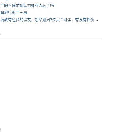
 推广的不良婚姻惩罚师有人玩了吗
 家庭旅行的二三事
*
想请教有经验的蛋友，想给媳妇7夕买个跳蛋，有没有性价比高的推荐
告
告