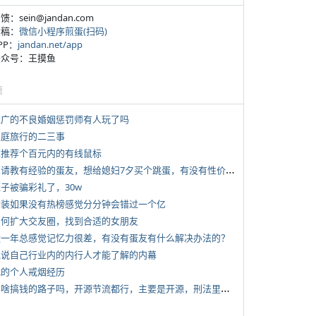
反馈：sein@jandan.com
投稿：
微信小程序煎蛋(扫码)
APP：
jandan.net/app
 公众号：王摸鱼
塘
 推广的不良婚姻惩罚师有人玩了吗
 家庭旅行的二三事
 求推荐个百元内的有线鼠标
*
想请教有经验的蛋友，想给媳妇7夕买个跳蛋，有没有性价比高的推荐
侄子被骗彩礼了，30w
 女装如果没有热榜感觉分分钟会错过一个亿
 如何扩大交友圈，找到合适的女朋友
 近一年总感觉记忆力很差，有没有蛋友有什么解决办法的？
 说说自己行业内的内行人才能了解的内幕
 我的个人戒烟经历
*
有啥搞钱的路子吗，开源节流都行，主要是开源，刑法里的咱不做