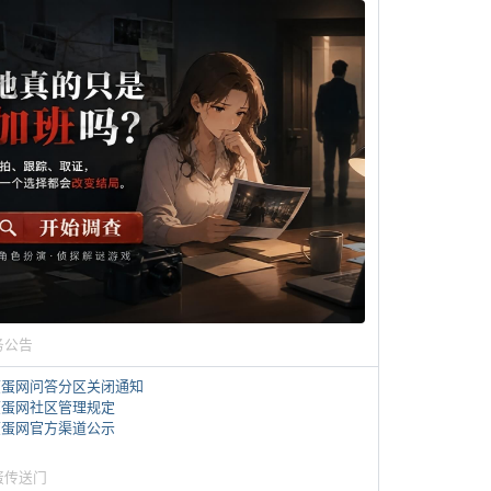
务公告
煎蛋网问答分区关闭通知
煎蛋网社区管理规定
煎蛋网官方渠道公示
蛋传送门