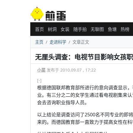
首页
树洞
女装
随手拍
无聊图
鱼塘
热榜
主页
走进科学
文章正文
无厘头调查：电视节目影响女孩职
小菜
发布于 2010.09.07 , 17:22
[-]
根据德国联邦教育部所进行的意向调查显示，
业。有三分之二的女学生通过看电视剧集来认
会去咨询职业指导人员。
以上结论是调查访问了2500名不同专业的
来的。而德国教育部一直致力于提高女性在科