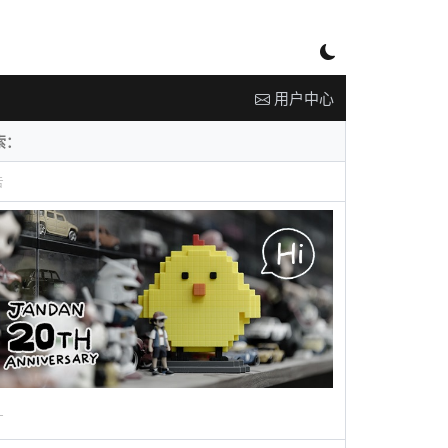
用户中心
告
广