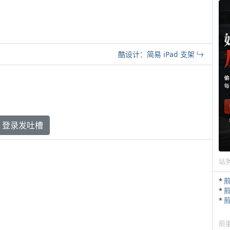
酷设计：简易 iPad 支架
登录发吐槽
站
*
*
*
煎