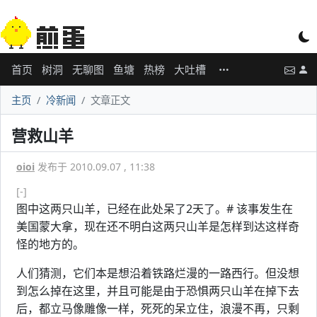
首页
树洞
无聊图
鱼塘
热榜
大吐槽
主页
冷新闻
文章正文
营救山羊
oioi
发布于 2010.09.07 , 11:38
[-]
图中这两只山羊，已经在此处呆了2天了。# 该事发生在
美国蒙大拿，现在还不明白这两只山羊是怎样到达这样奇
怪的地方的。
人们猜测，它们本是想沿着铁路烂漫的一路西行。但没想
到怎么掉在这里，并且可能是由于恐惧两只山羊在掉下去
后，都立马像雕像一样，死死的呆立住，浪漫不再，只剩