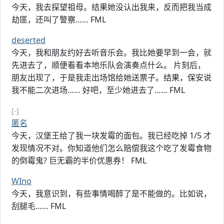
今天，我去探望祖母。结果她没认出我来，反而把我当成
劫匪，还叫了警察…… FML
deserted
今天，我和朋友约好去听音乐会。我比她要早到一会，就
先进去了，顺便看看本地乐队会演奏点什么。 片刻后，
朋友出现了，于是我走出场馆给她送票子。结果，保安说
我不能二次进场…… 好吧，至少她进去了…… FML
[-]
匿名
今天，汉堡王给了我一块发霉的面包。我已经吃掉 1/5 才
发现情况不对。你知道他们怎么赔偿我这个吃了发霉食物
的倒霉鬼? 巨无霸的半价优惠券！ FML
WIno
今天，我意识到，有些事情喝醉了是不能做的。比如说，
刮腿毛…… FML