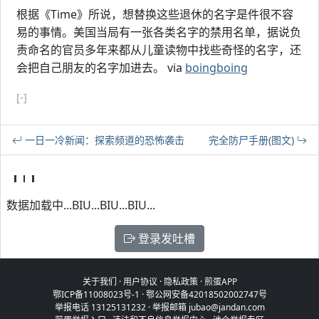
根据《Time》所说，想替换这些退休的名字是件很不容
易的事情。美国当局有一张各类名字的禁用名单，据说负
责命名的官员多年来都从儿童读物中找些奇怪的名字，还
会把自己朋友的名字加进去。 via
boingboing
[-]
一日一冷新闻：探索频道的恐怖袭击
完全防尸手册(图文)
数据加载中...BIU...BIU...BIU...
登录发吐槽
关于我们
·
用户协议
·
隐私政策
·
煎蛋APP
鄂ICP备11008023号-1
·
鄂公网安备42018502002747号
举报电话 13125131232 · 举报邮箱 jubao@jandan.com