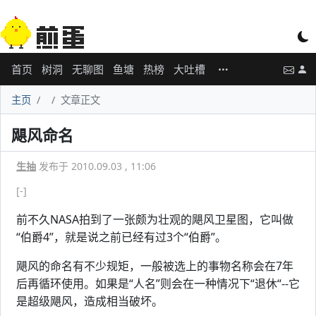
首页
树洞
无聊图
鱼塘
热榜
大吐槽
主页
文章正文
飓风命名
生抽
发布于 2010.09.03 , 11:06
[-]
前不久NASA拍到了一张颇为壮观的飓风卫星图，它叫做
“伯爵4”，就是说之前已经有过3个“伯爵”。
飓风的命名有不少规矩，一般被选上的事物名称会在7年
后再循环使用。如果是“人名”则会在一种情况下“退休“--它
是超级飓风，造成相当破坏。