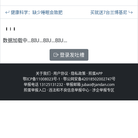
健康科学：缺少睡眠会致肥
买就送7台兰博基尼
数据加载中...BIU...BIU...BIU...
登录发吐槽
关于我们
·
用户协议
·
隐私政策
·
煎蛋APP
鄂ICP备11008023号-1
·
鄂公网安备42018502002747号
举报电话 13125131232 · 举报邮箱 jubao@jandan.com
煎蛋举报入口
·
违法和不良信息举报中心
·
涉企举报专区