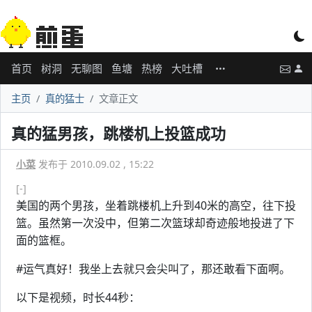
首页
树洞
无聊图
鱼塘
热榜
大吐槽
主页
真的猛士
文章正文
真的猛男孩，跳楼机上投篮成功
小菜
发布于 2010.09.02 , 15:22
[-]
美国的两个男孩，坐着跳楼机上升到40米的高空，往下投
篮。虽然第一次没中，但第二次篮球却奇迹般地投进了下
面的篮框。
#运气真好！我坐上去就只会尖叫了，那还敢看下面啊。
以下是视频，时长44秒：