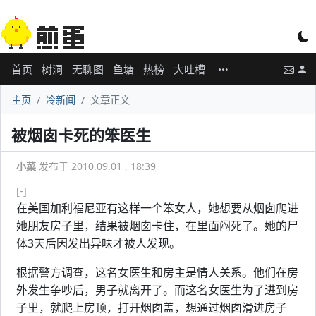
首页
树洞
无聊图
鱼塘
热榜
大吐槽
主页
冷新闻
文章正文
被烟囱卡死的笨医生
小菜
发布于 2010.09.01 , 18:39
[-]
在美国加利福尼亚有这样一个笨女人，她想要从烟囱爬进
她朋友房子里，结果被烟囱卡住，在里面闷死了。她的尸
体3天后因发出异味才被人发现。
根据警方调查，这名女医生和房主是情人关系。他们在房
外发生争吵后，男子就离开了。而这名女医生为了进到房
子里，就爬上房顶，打开烟囱盖，想通过烟囱滑进房子