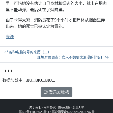
里。可惜她没有估计自己身材和烟囱的大小，就卡在烟囱
里不能动弹，最后死在了烟囱里。
由于卡得太紧，消防员花了5个小时才把尸体从烟囱里弄
出来。她的死亡已被认定为意外。
来源
各种电脑符号的来历（二）
理想对象调查：女人不想要太浪漫的伴侣！
数据加载中...BIU...BIU...BIU...
登录发吐槽
关于我们
·
用户协议
·
隐私政策
·
煎蛋APP
鄂ICP备11008023号-1
·
鄂公网安备42018502002747号