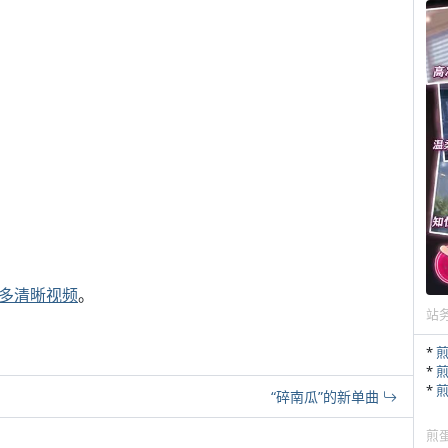
更多清晰视频
。
站
*
*
*
“碎南瓜”的新单曲
煎