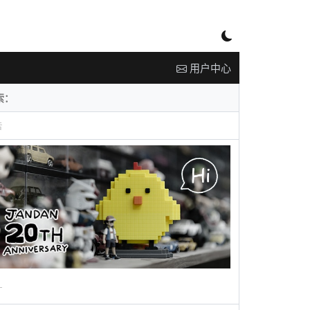
用户中心
告
广