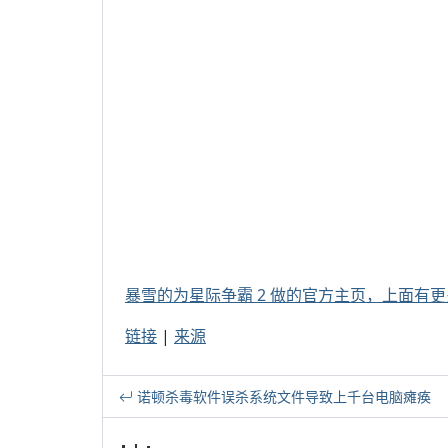
暴雪的为星际争霸 2 做的官方主页，上面有
链接
|
来源
诺顿杀毒软件误杀系统文件导致上千台电脑瘫痪