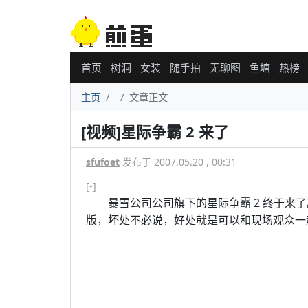
首页
树洞
女装
随手拍
无聊图
鱼塘
热榜
主页
文章正文
[视频]星际争霸 2 来了
sfufoet
发布于 2007.05.20 , 00:31
[-]
暴雪公司公司旗下的星际争霸 2 终于来了
版，坏处不必说，好处就是可以和现场观众一