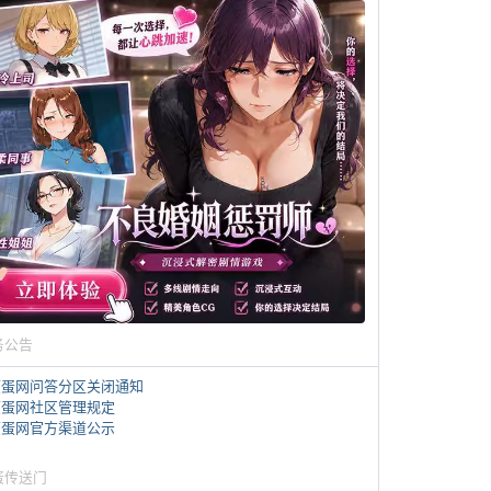
务公告
煎蛋网问答分区关闭通知
煎蛋网社区管理规定
煎蛋网官方渠道公示
蛋传送门