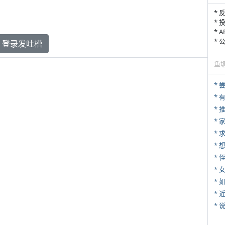
* 
* 
* 
*
登录发吐槽
鱼
*
*
*
*
* 
*
*
*
*