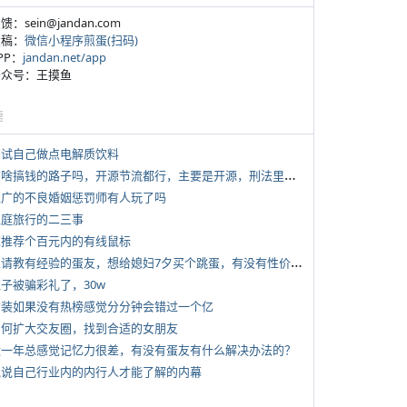
反馈：sein@jandan.com
投稿：
微信小程序煎蛋(扫码)
APP：
jandan.net/app
 公众号：王摸鱼
塘
 尝试自己做点电解质饮料
*
有啥搞钱的路子吗，开源节流都行，主要是开源，刑法里的咱不做
 推广的不良婚姻惩罚师有人玩了吗
 家庭旅行的二三事
 求推荐个百元内的有线鼠标
*
想请教有经验的蛋友，想给媳妇7夕买个跳蛋，有没有性价比高的推荐
侄子被骗彩礼了，30w
 女装如果没有热榜感觉分分钟会错过一个亿
 如何扩大交友圈，找到合适的女朋友
 近一年总感觉记忆力很差，有没有蛋友有什么解决办法的？
 说说自己行业内的内行人才能了解的内幕