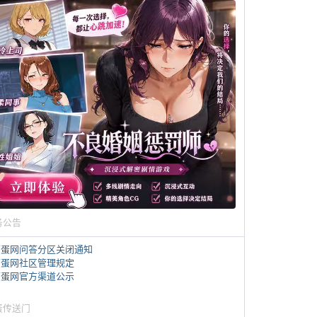
务公告
煎蛋网问答分区关闭通知
煎蛋网社区管理规定
煎蛋网官方渠道公示
蛋传送门