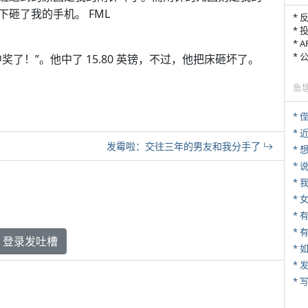
砸了我的手机。 FML
* 
* 
* 
*
了！”。他中了 15.80 英镑，不过，他把床砸坏了。
鱼
* 
*
发霉啦：交往三年的男友和我分手了
*
*
*
* 
登录发吐槽
*
*
* 