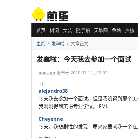
首页
树洞
女装
随手拍
无聊图
鱼塘
热榜
主页
发霉啦
文章正文
发霉啦：今天我去参加一个面试
poisson
发布于 2010.07.14 , 12:52
[-]
alejandro38
今天我去参加一个面试。但是我没得到那个工
我刚刚得到英语专业学位。 FML
Cheyenne
今天，我悲剧性的发现，原来家里就我一个在上