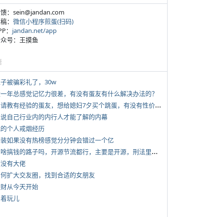
反馈：sein@jandan.com
投稿：
微信小程序煎蛋(扫码)
APP：
jandan.net/app
 公众号：王摸鱼
塘
侄子被骗彩礼了，30w
 近一年总感觉记忆力很差，有没有蛋友有什么解决办法的？
*
想请教有经验的蛋友，想给媳妇7夕买个跳蛋，有没有性价比高的推荐
 说说自己行业内的内行人才能了解的内幕
 我的个人戒烟经历
 女装如果没有热榜感觉分分钟会错过一个亿
*
有啥搞钱的路子吗，开源节流都行，主要是开源，刑法里的咱不做
有没有大佬
 如何扩大交友圈，找到合适的女朋友
 发财从今天开始
写着玩儿