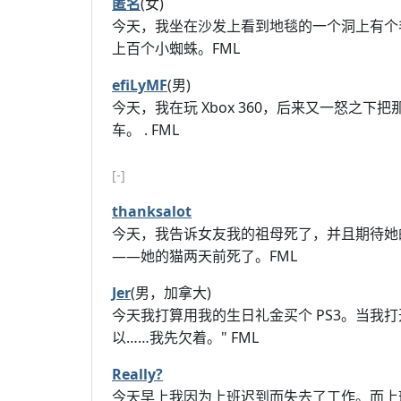
匿名
(女)
今天，我坐在沙发上看到地毯的一个洞上有个
上百个小蜘蛛。FML
efiLyMF
(男)
今天，我在玩 Xbox 360，后来又一怒之
车。 . FML
[-]
thanksalot
今天，我告诉女友我的祖母死了，并且期待她
——她的猫两天前死了。FML
Jer
(男，加拿大)
今天我打算用我的生日礼金买个 PS3。当我
以……我先欠着。" FML
Really?
今天早上我因为上班迟到而失去了工作。而上