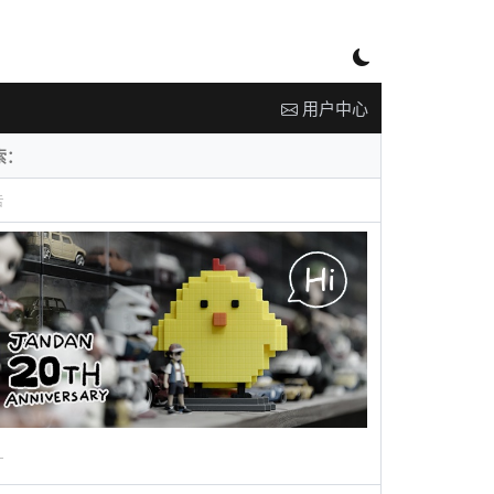
用户中心
告
广