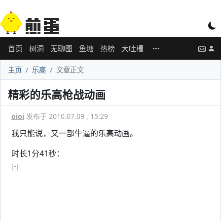
首页
树洞
无聊图
鱼塘
热榜
大吐槽
主页
乐高
文章正文
精彩的乐高枪战动画
oioi
发布于 2010.07.09 , 15:29
我只能说，又一部牛逼的乐高动画。
时长1分41秒：
[-]