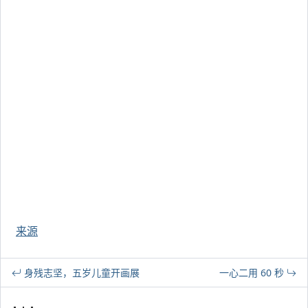
来源
身残志坚，五岁儿童开画展
一心二用 60 秒