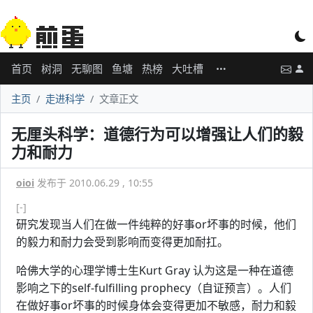
首页
树洞
无聊图
鱼塘
热榜
大吐槽
主页
走进科学
文章正文
无厘头科学：道德行为可以增强让人们的毅
力和耐力
oioi
发布于 2010.06.29 , 10:55
[-]
研究发现当人们在做一件纯粹的好事or坏事的时候，他们
的毅力和耐力会受到影响而变得更加耐扛。
哈佛大学的心理学博士生Kurt Gray 认为这是一种在道德
影响之下的self-fulfilling prophecy（自证预言）。人们
在做好事or坏事的时候身体会变得更加不敏感，耐力和毅