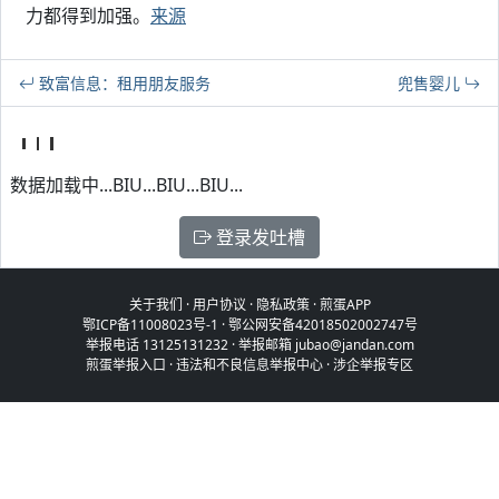
力都得到加强。
来源
致富信息：租用朋友服务
兜售婴儿
数据加载中...BIU...BIU...BIU...
登录发吐槽
关于我们
·
用户协议
·
隐私政策
·
煎蛋APP
鄂ICP备11008023号-1
·
鄂公网安备42018502002747号
举报电话 13125131232 · 举报邮箱 jubao@jandan.com
煎蛋举报入口
·
违法和不良信息举报中心
·
涉企举报专区