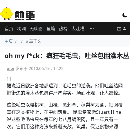
首页
树洞
无聊图
鱼塘
热榜
大吐槽
主页
文章正文
oh my f*ck：疯狂毛毛虫，吐丝包围灌木丛
oioi
发布于 2010.06.19 , 12:22
[-]
据说近日欧洲各地都遭到了毛毛虫的逆袭。他们吐丝结网
把街边的灌木丛包裹得严严实实。场面壮观，让人震惊。
这些毛虫以樱桃树、山楂、黑刺李、稠梨树为食，把网覆
盖在这类植物上，在中间筑巢。 昆虫专家斯Stuart Hine
说这些毛毛虫只在每年的七八月编织网，且一年只有一
次。它们用这种方法来躲避天敌，筑巢，保证食物来源