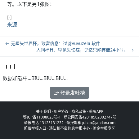
等。以下是另1张图：
[-]
来源
无厘头世界杯，致富信息：过滤Vuvuzela 软件
人间杯具：罕见失忆症，记忆只能存储24小时。
数据加载中...BIU...BIU...BIU...
登录发吐槽
关于我们
·
用户协议
·
隐私政策
·
煎蛋APP
鄂ICP备11008023号-1
·
鄂公网安备42018502002747号
举报电话 13125131232 · 举报邮箱 jubao@jandan.com
煎蛋举报入口
·
违法和不良信息举报中心
·
涉企举报专区