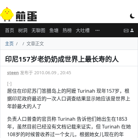
首页
树洞
无聊图
鱼塘
热榜
大吐槽
主页
文章正文
印尼157岁老奶奶成世界上最长寿的人
steen
发布于 2010.06.09 , 20:45
[-]
居住在印尼苏门答腊岛上的阿嬷 Turinah 现年157岁，根
据印尼政府最近的一次人口调查结果显示她应该是世界上
年龄最大的人了
负责人口普查的官员称 Turinah 告诉他们她出生在1853
年，虽然目前已经没有文档记载来证实，但 Turinah 在她
108岁的时候曾收养过一个女儿，根据她女儿现在的年