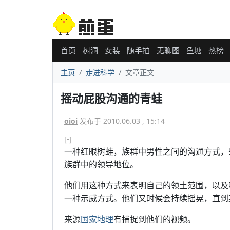
首页
树洞
女装
随手拍
无聊图
鱼塘
热榜
主页
走进科学
文章正文
摇动屁股沟通的青蛙
oioi
发布于 2010.06.03 , 15:14
[-]
一种红眼树蛙，族群中男性之间的沟通方式，
族群中的领导地位。
他们用这种方式来表明自己的领土范围，以及
一种示威方式。他们又时候会持续摇晃，直到
来源
国家地理
有捕捉到他们的视频。