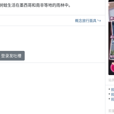
树蛙生活在墨西哥和南非等地的雨林中。
概念旅行面具
登录发吐槽
站
*
*
*
煎