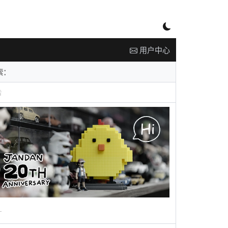
用户中心
告
广