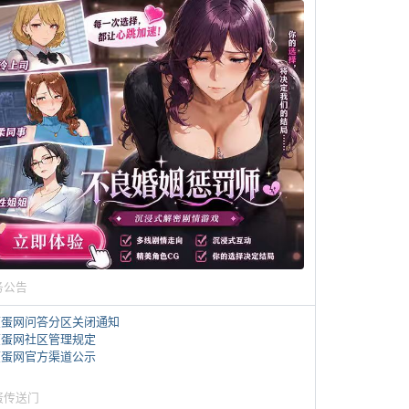
务公告
煎蛋网问答分区关闭通知
煎蛋网社区管理规定
煎蛋网官方渠道公示
蛋传送门