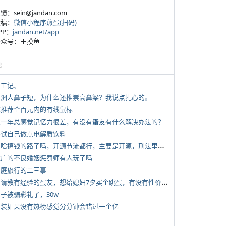
反馈：sein@jandan.com
投稿：
微信小程序煎蛋(扫码)
APP：
jandan.net/app
 公众号：王摸鱼
塘
打工记、
 亚洲人鼻子短，为什么还推崇高鼻梁？我说点扎心的。
 求推荐个百元内的有线鼠标
 近一年总感觉记忆力很差，有没有蛋友有什么解决办法的？
 尝试自己做点电解质饮料
*
有啥搞钱的路子吗，开源节流都行，主要是开源，刑法里的咱不做
 推广的不良婚姻惩罚师有人玩了吗
 家庭旅行的二三事
*
想请教有经验的蛋友，想给媳妇7夕买个跳蛋，有没有性价比高的推荐
侄子被骗彩礼了，30w
 女装如果没有热榜感觉分分钟会错过一个亿