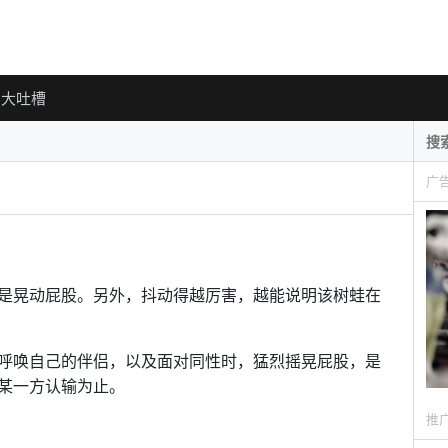
大吐槽
广
是晃动屁股。另外，抖动得越厉害，越能说明该树蛙在
呼唤自己的伴侣，以及面对同性时，猛烈摇晃屁股，是
某一方认输为止。
推