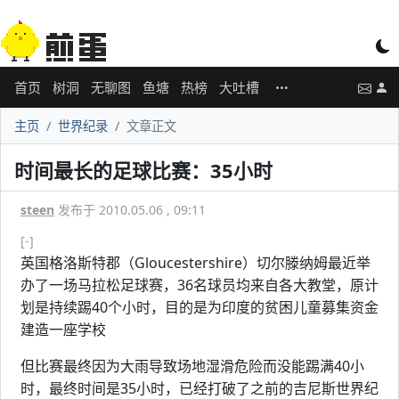
首页
树洞
无聊图
鱼塘
热榜
大吐槽
主页
世界纪录
文章正文
时间最长的足球比赛：35小时
steen
发布于 2010.05.06 , 09:11
[-]
英国格洛斯特郡（Gloucestershire）切尔滕纳姆最近举
办了一场马拉松足球赛，36名球员均来自各大教堂，原计
划是持续踢40个小时，目的是为印度的贫困儿童募集资金
建造一座学校
但比赛最终因为大雨导致场地湿滑危险而没能踢满40小
时，最终时间是35小时，已经打破了之前的吉尼斯世界纪