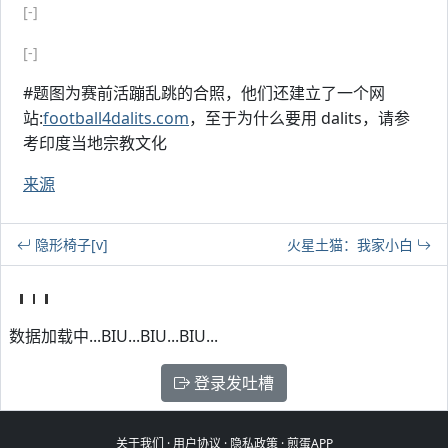
[-]
[-]
#题图为赛前活蹦乱跳的合照，他们还建立了一个网
站:
football4dalits.com
，至于为什么要用 dalits，请参
考印度当地宗教文化
来源
隐形椅子[v]
火星土猫：我家小白
数据加载中...BIU...BIU...BIU...
登录发吐槽
关于我们
·
用户协议
·
隐私政策
·
煎蛋APP