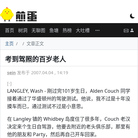
首页
树洞
无聊图
鱼塘
热榜
大吐槽
主页
文章正文
考到驾照的百岁老人
sein
发布于 2007.04.04 , 14:19
[-]
LANGLEY, Wash - 刚过完101岁生日，Alden Couch 同学
接着通过了华盛顿州的驾驶测试。他说，我不过是十年没
摸车而已，通过测试不过是小意思。
在 Langley 镇的 Whidbey 岛度住了很多年，Couch 老汉
决定来个生日自驾游，他要去附近的老头俱乐部，那里有
他的朋友和 Party，然后再自己开车回家。