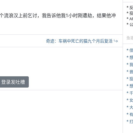
* 
* 
个流浪汉上前乞讨，我告诉他我1小时刚遭劫，结果他冲
* 
*
鱼
奇迹：车祸中死亡的猫九个月后复活
* 
*
*
*
登录发吐槽
*
* 
*
* 