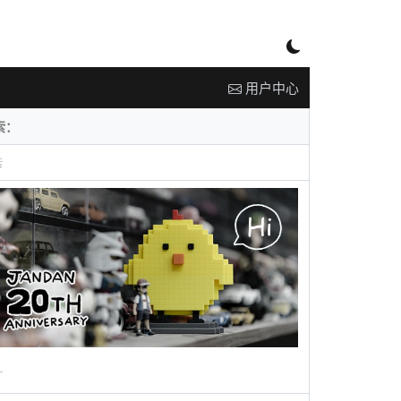
用户中心
告
广