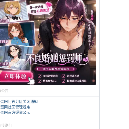
务公告
煎蛋网问答分区关闭通知
煎蛋网社区管理规定
煎蛋网官方渠道公示
蛋传送门