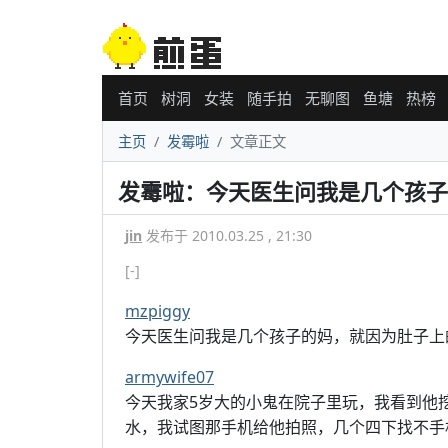
首页
树洞
女装
随手拍
无聊图
鱼塘
热榜
主页
发霉啦
文章正文
发霉啦：今天医生问我是几个孩子
jin
发布于 2010.03.25 , 21:30
[-]
mzpiggy
今天医生问我是几个孩子的妈，就因为肚子上
armywife07
今天我家5岁大的小鬼在院子里玩，我看到他
水，我试图那手机给他拍照，几个四下找不手机