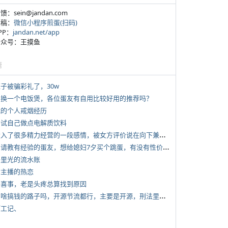
反馈：sein@jandan.com
投稿：
微信小程序煎蛋(扫码)
APP：
jandan.net/app
 公众号：王摸鱼
塘
侄子被骗彩礼了，30w
 想换一个电饭煲，各位蛋友有自用比较好用的推荐吗？
 我的个人戒烟经历
 尝试自己做点电解质饮料
*
投入了很多精力经营的一段感情，被女方评价说在向下兼容我，感觉有点破防
*
想请教有经验的蛋友，想给媳妇7夕买个跳蛋，有没有性价比高的推荐
 千里光的流水账
女主播的热恋
 大喜事，老是头疼总算找到原因
*
有啥搞钱的路子吗，开源节流都行，主要是开源，刑法里的咱不做
打工记、