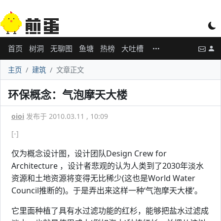
首页
树洞
无聊图
鱼塘
热榜
大吐槽
主页
建筑
文章正文
环保概念：气泡摩天大楼
oioi
发布于 2010.03.11 , 10:09
[-]
仅为概念设计图，设计团队Design Crew for
Architecture ，设计者悲观的认为人类到了2030年淡水
资源和土地资源将变得无比稀少(这也是World Water
Council推断的)。于是弄出来这样一种‘气泡摩天大楼’。
它里面种植了具有水过滤功能的红杉，能够把盐水过滤成