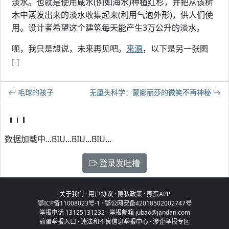
淡水。也就是使用咸水(例如海水)种植红杉，并把从该树
木中蒸发出来的淡水收集起来(利用气泡外形)，供人们使
用。设计者希望这个建筑每天能产生3万公升的淡水。
呃，我只是想说，未来再见吧。
来源
，以下是另一张图
[-]
毛球的孩子
无厘头科学：蒙娜丽莎的微笑不再神秘
数据加载中...BIU...BIU...BIU...
登录发吐槽
关于我们
·
用户协议
·
隐私政策
·
煎蛋APP
鄂ICP备11008023号-1
·
鄂公网安备42018502002747号
举报电话 13125131232 · 举报邮箱 jubao@jandan.com
煎蛋举报入口
·
违法和不良信息举报中心
·
涉企举报专区