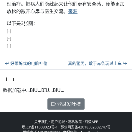
理治疗。把病人们隐藏起来让他们更有安全感，便能更加
放松的敞开心扉与医生交流。
来源
以下是3张图：
[-]
[-]
[-]
好莱坞式的电脑神偷
真的猛男，敢于赤条玩过山车
数据加载中...BIU...BIU...BIU...
登录发吐槽
关于我们
·
用户协议
·
隐私政策
·
煎蛋APP
鄂ICP备11008023号-1
·
鄂公网安备42018502002747号