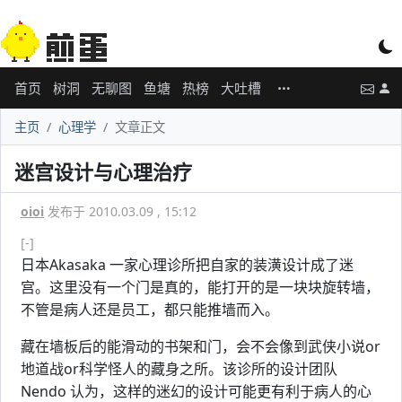
首页
树洞
无聊图
鱼塘
热榜
大吐槽
主页
心理学
文章正文
迷宫设计与心理治疗
oioi
发布于 2010.03.09 , 15:12
[-]
日本Akasaka 一家心理诊所把自家的装潢设计成了迷
宫。这里没有一个门是真的，能打开的是一块块旋转墙，
不管是病人还是员工，都只能推墙而入。
藏在墙板后的能滑动的书架和门，会不会像到武侠小说or
地道战or科学怪人的藏身之所。该诊所的设计团队
Nendo 认为，这样的迷幻的设计可能更有利于病人的心