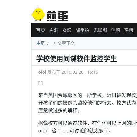
首页
树洞
女装
随手拍
无聊图
鱼塘
热榜
主页
文章正文
学校使用间谍软件监控学生
oioi
发布于 2010.02.20 , 15:15
[-]
来自美国费城郊区的一所学校，近日被发现校
开孩子们的摄像头监控他们的行为。校方认为
愿意做过多的解释。
据说校方可以通过软件，在任何可以上网的时
oioi：这个……可讨论的就太多了。