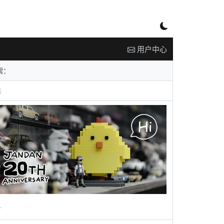
用户中心
告
广