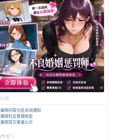
务公告
煎蛋网问答分区关闭通知
煎蛋网社区管理规定
煎蛋网官方渠道公示
蛋传送门