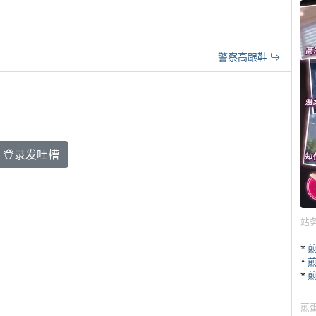
警察高跟鞋
登录发吐槽
站
*
*
*
煎