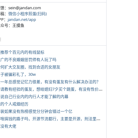
反馈：sein@jandan.com
投稿：
微信小程序煎蛋(扫码)
APP：
jandan.net/app
 公众号：王摸鱼
塘
 求推荐个百元内的有线鼠标
 推广的不良婚姻惩罚师有人玩了吗
 如何扩大交友圈，找到合适的女朋友
侄子被骗彩礼了，30w
 近一年总感觉记忆力很差，有没有蛋友有什么解决办法的？
*
想请教有经验的蛋友，想给媳妇7夕买个跳蛋，有没有性价比高的推荐
 说说自己行业内的内行人才能了解的内幕
 我的个人戒烟经历
 女装如果没有热榜感觉分分钟会错过一个亿
*
有啥搞钱的路子吗，开源节流都行，主要是开源，刑法里的咱不做
有没有大佬