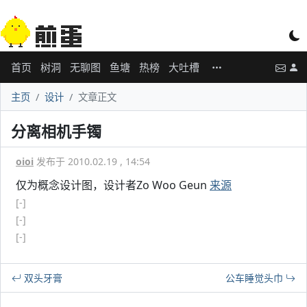
首页
树洞
无聊图
鱼塘
热榜
大吐槽
主页
设计
文章正文
分离相机手镯
oioi
发布于 2010.02.19 , 14:54
仅为概念设计图，设计者Zo Woo Geun
来源
[-]
[-]
[-]
双头牙膏
公车睡觉头巾