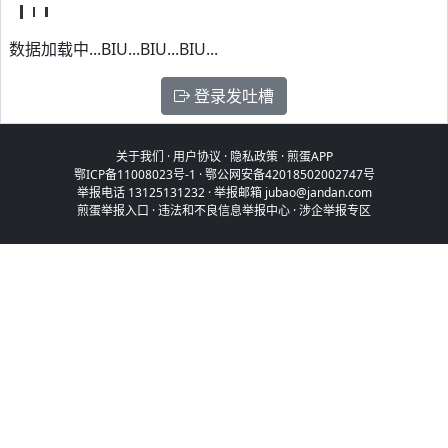
数据加载中...BIU...BIU...BIU...
登录发吐槽
关于我们
·
用户协议
·
隐私政策
·
煎蛋APP
鄂ICP备11008023号-1
·
鄂公网安备42018502002747号
举报电话 13125131232 · 举报邮箱 jubao@jandan.com
煎蛋举报入口
·
违法和不良信息举报中心
·
涉企举报专区