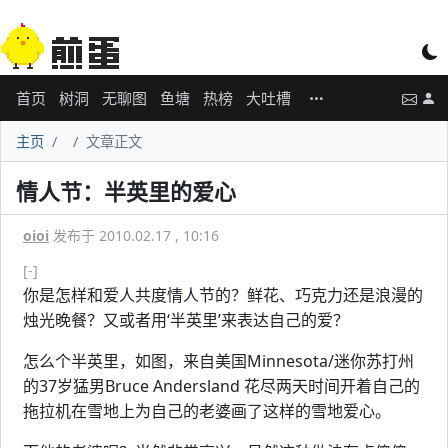
首页
树洞
无聊图
鱼塘
热榜
大吐槽
主页
文章正文
情人节：半英里的爱心
oioi
发布于 2010.02.17 , 10:16
[-]
你是怎样和爱人共度情人节的？鲜花、巧克力还是浪漫的
烛光晚餐？又或者用‘半英里’来表达自己的爱？
怎么个半英里，如图，来自美国Minnesota/迷你苏打州
的37岁猛男Bruce Andersland 花尽两天时间开着自己的
拖拉机在雪地上为自己的老婆画了这样的雪地爱心。