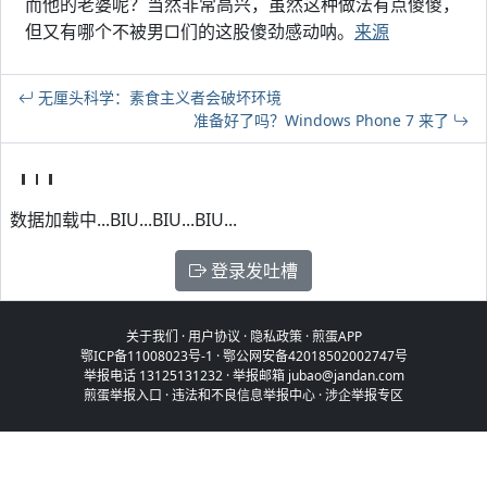
而他的老婆呢？当然非常高兴，虽然这种做法有点傻傻，
但又有哪个不被男□们的这股傻劲感动呐。
来源
无厘头科学：素食主义者会破坏环境
准备好了吗？Windows Phone 7 来了
数据加载中...BIU...BIU...BIU...
登录发吐槽
关于我们
·
用户协议
·
隐私政策
·
煎蛋APP
鄂ICP备11008023号-1
·
鄂公网安备42018502002747号
举报电话 13125131232 · 举报邮箱 jubao@jandan.com
煎蛋举报入口
·
违法和不良信息举报中心
·
涉企举报专区