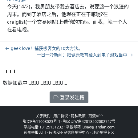
今天(14/2)，我男朋友带我去酒店去，说要渡一个浪漫的
周末。而到了酒店之后，他现在正在干嘛呢?在
craiglist(一个交易网站)上看他的东西。而我，就一个人
在看电视。
geek love！捕获极客女的10大方法。
一日一冷新闻：把健康教育融入到电子游戏当中
数据加载中...BIU...BIU...BIU...
登录发吐槽
关于我们
·
用户协议
·
隐私政策
·
煎蛋APP
鄂ICP备11008023号-1
·
鄂公网安备42018502002747号
举报电话 13125131232 · 举报邮箱 jubao@jandan.com
煎蛋举报入口
·
违法和不良信息举报中心
·
涉企举报专区