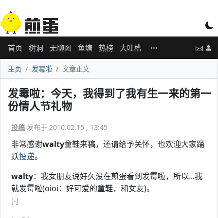
首页
树洞
无聊图
鱼塘
热榜
大吐槽
主页
发霉啦
文章正文
发霉啦：今天，我得到了我有生一来的第一
份情人节礼物
投稿
发布于 2010.02.15 , 13:45
非常感谢
walty
童鞋来稿，还请给予关怀，也欢迎大家踊
跃
投递
。
walty
：我女朋友说好久没在煎蛋看到发霉啦，所以...我
就发霉啦(oioi：好可爱的童鞋，和女友)。
[-]