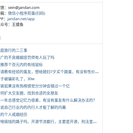
反馈：sein@jandan.com
投稿：
微信小程序煎蛋(扫码)
APP：
jandan.net/app
 公众号：王摸鱼
塘
 家庭旅行的二三事
 推广的不良婚姻惩罚师有人玩了吗
 求推荐个百元内的有线鼠标
*
想请教有经验的蛋友，想给媳妇7夕买个跳蛋，有没有性价比高的推荐
侄子被骗彩礼了，30w
 女装如果没有热榜感觉分分钟会错过一个亿
 如何扩大交友圈，找到合适的女朋友
 近一年总感觉记忆力很差，有没有蛋友有什么解决办法的？
 说说自己行业内的内行人才能了解的内幕
 我的个人戒烟经历
*
有啥搞钱的路子吗，开源节流都行，主要是开源，刑法里的咱不做