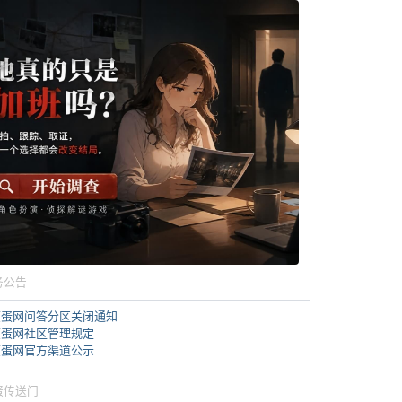
务公告
煎蛋网问答分区关闭通知
煎蛋网社区管理规定
煎蛋网官方渠道公示
蛋传送门