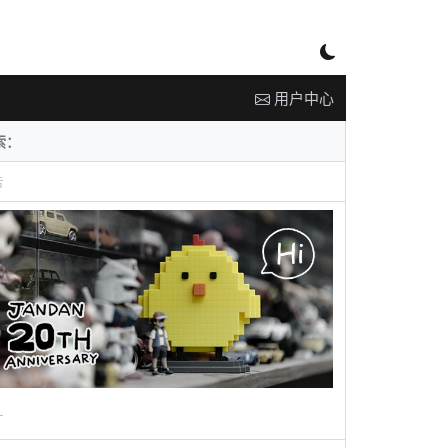
用户中心
告
广