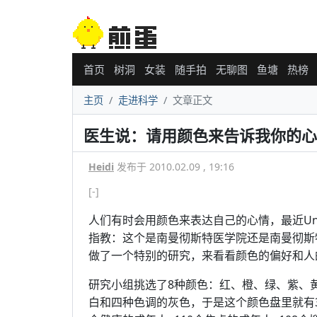
首页
树洞
女装
随手拍
无聊图
鱼塘
热榜
主页
走进科学
文章正文
医生说：请用颜色来告诉我你的心
Heidi
发布于 2010.02.09 , 19:16
[-]
人们有时会用颜色来表达自己的心情，最近University
指教：这个是南曼彻斯特医学院还是南曼彻斯特大学
做了一个特别的研究，来看看颜色的偏好和人
研究小组挑选了8种颜色：红、橙、绿、紫、
白和四种色调的灰色，于是这个颜色盘里就有3