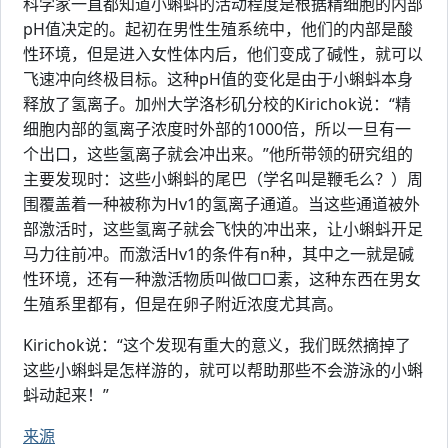
科学家一直都知道小蝌蚪的活动程度是根据精细胞的内部
pH值决定的。起初在男性生殖系统中，他们的内部是酸
性环境，但是进入女性体内后，他们变成了碱性，就可以
飞速冲向终极目标。这种pH值的变化是由于小蝌蚪本身
释放了氢离子。加州大学洛杉矶分校的Kirichok说：“精
细胞内部的氢离子浓度时外部的1000倍，所以一旦有一
个出口，这些氢离子就会冲出来。”他所带领的研究组的
主要发现时：这些小蝌蚪的尾巴（学名叫是鞭毛么？）周
围覆盖着一种被称为Hv1的氢离子通道。当这些通道被外
部激活时，这些氢离子就会飞快的冲出来，让小蝌蚪开足
马力往前冲。而激活Hv1的条件有n种，其中之一就是碱
性环境，还有一种激活物质叫做□□素，这种东西在男女
生殖系里都有，但是在卵子附近浓度尤其高。
Kirichok说：“这个发现有重大的意义，我们既然摘掉了
这些小蝌蚪是怎样游的，就可以帮助那些不会游泳的小蝌
蚪动起来！”
来源