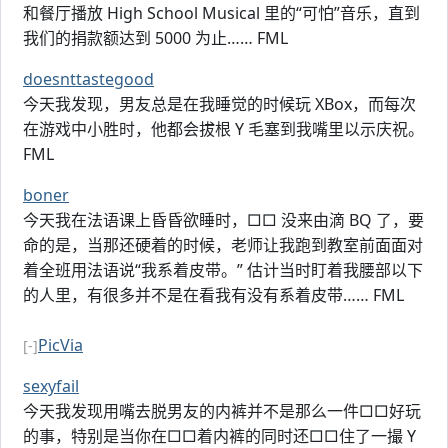
和餐厅播放 High School Musical 里的“可怕”音乐，直到
我们的捐款额达到 5000 为止…… FML
doesnttastegood
今天我发现，男友总是在我睡觉的时候玩 XBox，而每次
在游戏中小胜时，他都会拔根 Y 毛塞到我嘴里以示庆祝。
FML
boner
今天我在法语课上昏昏欲睡时，□□ 没来由滴 BQ 了，要
命的是，当那还硬着的时候，老师让我跑到教室前面面对
着全班用法语说“我系着皮带。” 估计当时盯着我腰部以下
的人里，有很多并不是在看我有没有系着皮带…… FML
PicVia
[-]
sexyfail
今天我发现用嘴去脱男友的内裤并不是那么一件□□好玩
的事，特别是当你在□□着内裤的同时还□□住了一撮 Y