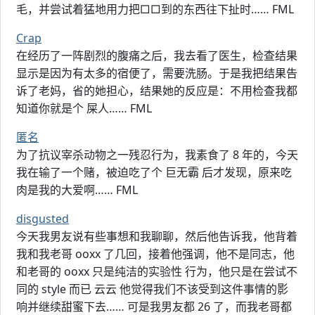
毛，并尝试着猛地用力把□□到的东西往下扯时…… FML
Crap
在经历了一阵剧烈的腹痛之后，我去看了医生，检查结果
显示是因为有太多的宿便了，需要洗肠。于是我把结果告
诉了老妈，省的她担心，结果她的反应是：不用检查我都
知道你就是个 屎人…… FML
匿名
为了抗议宰杀动物之一残忍行为，我素食了 8 年的，今天
我在输了一个赌，被迫吃了个 巨无霸 后才发现，原来吃
肉是我的大爱啊…… FML
disgusted
今天我男友说有些事想和我聊聊，然后他告诉我，他背着
我和我老哥 ooxx 了几回，接着他强调，他不是同志，他
和老哥的 ooxx 只是纯洁的实验性 行为，他只是在尝试不
同的 style 而已 云云 他觉得我们不该受到这件事情的影
响并继续甜蜜下去…… 可是我男友都 26 了，而我老哥都