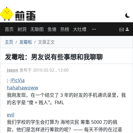
首页
树洞
无聊图
鱼塘
热榜
大吐槽
主页
发霉啦
文章正文
发霉啦：男友说有些事想和我聊聊
Jason
发布于 2010.02.02 , 12:00
PicVia
[-]
hahahawoww
我刚发现，在一个结交了 3 年的好友的手机通讯录里，我
的名字是 “傻 × 贱人”。FML
evil
我们学校的学生会打算为 海地灾民 筹集 5000 刀的捐
款，他们是怎样进行筹款的呢？—— 每天不停的在过道