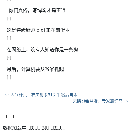
“你们真俗，写博客才是王道”
[-]
这是特级厨师 oioi 正在煎蛋↓
[-]
在网络上，没有人知道你是一条狗
[-]
最后，计算机要从爷爷抓起
[-]
人间杯具：农夫射杀51头牛然后自杀
天鹅也会离婚，专家震惊鸟
数据加载中...BIU...BIU...BIU...