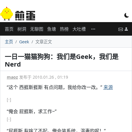
首页
树洞
无聊图
鱼塘
热榜
大吐槽
主页
Geek
文章正文
一日一猫猫狗狗：我们是Geek，我们是
Nerd
maoz
发布于 2010.01.26 , 01:19
“这个 西捱斯捱斯 有点问题，我给你改一改。”
来源
[-]
“俺会 屁捱斯，求工作~”
[-]
“屁捱斯 有啥了不起，俺会装系统，温妻的呢！”