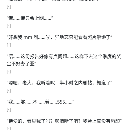
[-]
“俺……俺只会上网……”
[-]
“好想我 mm 啊……唉，异地恋只能看看照片解馋了”
[-]
“唔……这份报告好像有点问题……这样下去这个季度的奖
金不好办了亚”
[-]
“嗯嗯，老大，我听着呢，半小时之内删帖，知道了”
[-]
“我……够……不……着……555……”
[-]
“亲爱的，看见我了吗？够清晰了吧？我脸上真没有唇印”
[-]