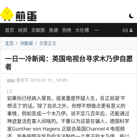
首页
树洞
无聊图
鱼塘
热榜
大吐槽
主页
冷新闻
文章正文
一日一冷新闻：英国电视台寻求木乃伊自愿
者
oioi
发布于 2010.01.15 , 14:39
[-]
如果你已经病入膏肓，或者重度怀疑人生，反正就是‘不
想活了’的话。除了自杀之外，你想不想做点更有意义的
事情，例如变成一个木乃伊。说不定几百年后，还能通过
神迹复活危害人间啥的。不要以为这是在骗人，德国科学
家Gunther von Hagens 正联合英国Channel 4 电视频
道，准备按照古埃及的方法制作一个真正的木乃伊，所以