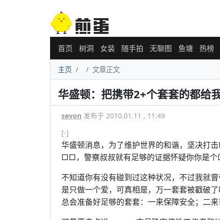
首页
树洞
女装
随手拍
无聊图
鱼塘
热榜
主页
文章正文
华盛顿：把携带2+个套套的都给
sevon
发布于 2010.01.11 , 11:49
[-]
华盛顿消息，为了维护世界的和谐，坚决打击
□□，警察叔叔就有足够的证据怀疑你你是个
不知道你有没有碰到过这种状况，不过我就曾带
是只做一个爱，可真相是，万一套套被戳破了呢
总会准备好足够的套套：一来保障安全；二来