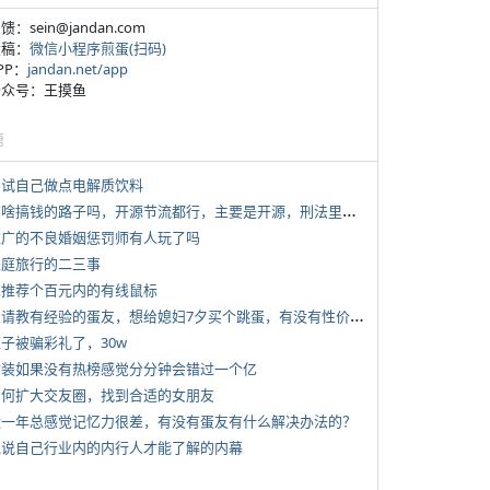
反馈：sein@jandan.com
投稿：
微信小程序煎蛋(扫码)
APP：
jandan.net/app
 公众号：王摸鱼
塘
 尝试自己做点电解质饮料
*
有啥搞钱的路子吗，开源节流都行，主要是开源，刑法里的咱不做
 推广的不良婚姻惩罚师有人玩了吗
 家庭旅行的二三事
 求推荐个百元内的有线鼠标
*
想请教有经验的蛋友，想给媳妇7夕买个跳蛋，有没有性价比高的推荐
侄子被骗彩礼了，30w
 女装如果没有热榜感觉分分钟会错过一个亿
 如何扩大交友圈，找到合适的女朋友
 近一年总感觉记忆力很差，有没有蛋友有什么解决办法的？
 说说自己行业内的内行人才能了解的内幕