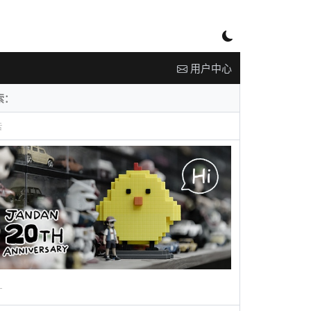
用户中心
告
广