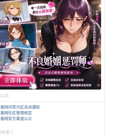
务公告
煎蛋网问答分区关闭通知
煎蛋网社区管理规定
煎蛋网官方渠道公示
蛋传送门