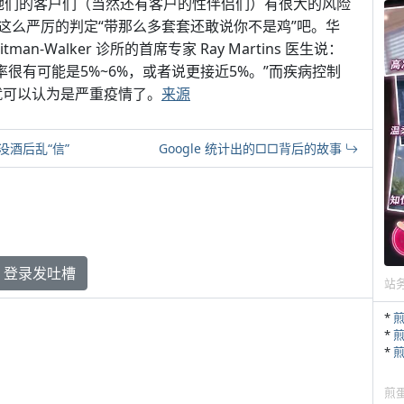
和她们的客户们（当然还有客户的性伴侣们）有很大的风险
这么严厉的判定“带那么多套套还敢说你不是鸡”吧。华
-Walker 诊所的首席专家 Ray Martins 医生说：
很有可能是5%~6%，或者说更接近5%。”而疾病控制
就可以认为是严重疫情了。
来源
酒后乱“信”
Google 统计出的□□背后的故事
登录发吐槽
站
*
*
*
煎