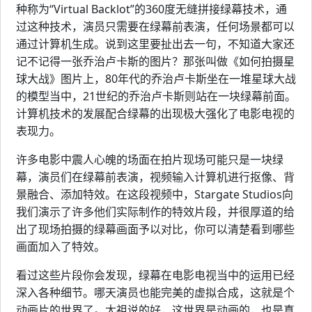
种称为“Virtual Backlot”的360度无缝拼接绿幕技术，通
过这种技术，演员只需要在绿幕前表演，任何场景都可以
通过计算机生成。说到这里要扯出去一句，不知道大家还
记不记得一张乔治卢卡斯的图片？那张叫做《如何拍摄星
球大战》图片上，80年代的乔治卢卡斯坐在一堆星球大战
的模型当中，21世纪的乔治卢卡斯则站在一块绿幕前面。
计算机技术的发展配合绿幕的出现极大强化了电影电视的
表现力。
许多电影中震人心魄的场面在拍片现场可能只是一块绿
幕，演员们在绿幕前表演，视频输入计算机进行抠像、背
景融合、添加特效。在这段视频中，Stargate Studios向
我们演示了许多他们实际制作的特效片段，并很厚道的给
出了现场拍摄的绿幕画面予以对比，你可以清楚看到哪些
画面加入了特效。
看过这些片段你会发现，绿幕在电影电视当中的运用已经
深入各种细节。哪天演员也能完美的虚拟合成，这就是个
动画片的世界了。太祖说的好，这世界是动画的，也是真