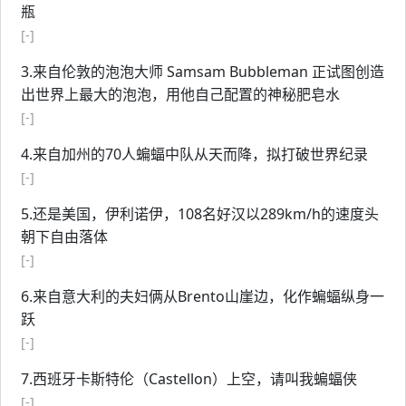
瓶
[-]
3.来自伦敦的泡泡大师 Samsam Bubbleman 正试图创造
出世界上最大的泡泡，用他自己配置的神秘肥皂水
[-]
4.来自加州的70人蝙蝠中队从天而降，拟打破世界纪录
[-]
5.还是美国，伊利诺伊，108名好汉以289km/h的速度头
朝下自由落体
[-]
6.来自意大利的夫妇俩从Brento山崖边，化作蝙蝠纵身一
跃
[-]
7.西班牙卡斯特伦（Castellon）上空，请叫我蝙蝠侠
[-]