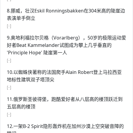
8.挪威，壮汉Eskil Ronningsbakken在304米高的陡崖边
表演单手倒立
[-]
9.奥地利福拉尔贝格（Vorarlberg），50岁的极限运动爱
好者Beat Kammelander试图成为攀上几乎垂直的
'Principle Hope' 陡崖第一人
[-]
10.以蜘蛛侠著称的法国爬手Alain Robert登上马拉西亚
地标性建筑双子塔顶尖
[-]
11.俄罗斯圣彼得堡，跑酷爱好者从八层高的楼顶跃迁到
五层高的楼顶
[-]
12.一架B-2 Spirit隐形轰炸机在加州沙漠上空突破音障的