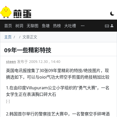
首页
树洞
无聊图
鱼塘
热榜
大吐槽
主页
文章正文
09年一些精彩特技
steen
发布于 2009.12.30 , 14:40
英国电讯报搜集了30张09年里精彩的特技/绝技图片，现
摘选如下，可以与oioi气功大师空手煎蛋的绝技稍加比较
1.在由印度Villupuram公立小学组织的“勇气大赛”，一名
女学生正在表演胸口碎大石
[-]
2.韩国首尔举行的警察技艺大赛中，一名警察空手碎啤酒