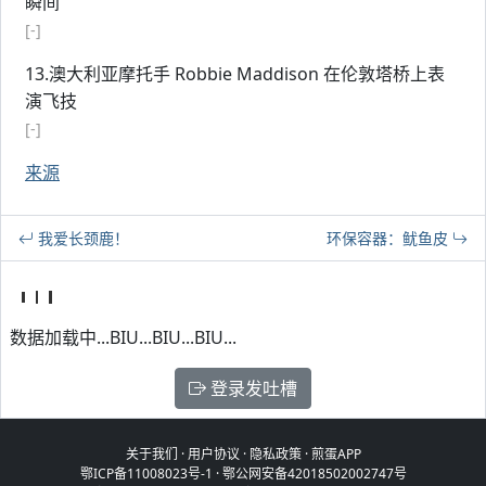
瞬间
[-]
13.澳大利亚摩托手 Robbie Maddison 在伦敦塔桥上表
演飞技
[-]
来源
我爱长颈鹿！
环保容器：鱿鱼皮
数据加载中...BIU...BIU...BIU...
登录发吐槽
关于我们
·
用户协议
·
隐私政策
·
煎蛋APP
鄂ICP备11008023号-1
·
鄂公网安备42018502002747号