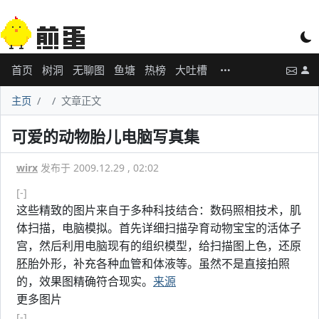
首页
树洞
无聊图
鱼塘
热榜
大吐槽
主页
文章正文
可爱的动物胎儿电脑写真集
wirx
发布于 2009.12.29 , 02:02
[-]
这些精致的图片来自于多种科技结合：数码照相技术，肌
体扫描，电脑模拟。首先详细扫描孕育动物宝宝的活体子
宫，然后利用电脑现有的组织模型，给扫描图上色，还原
胚胎外形，补充各种血管和体液等。虽然不是直接拍照
的，效果图精确符合现实。
来源
更多图片
[-]