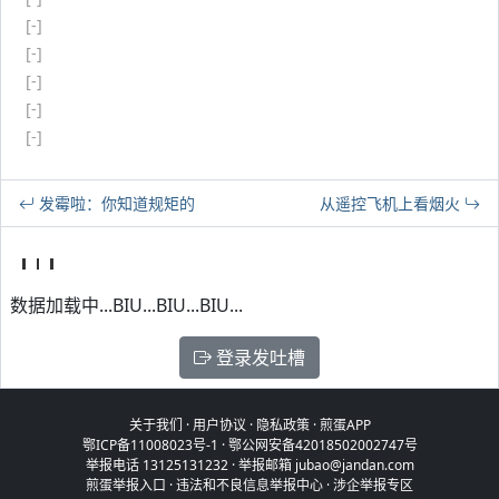
[-]
[-]
[-]
[-]
[-]
发霉啦：你知道规矩的
从遥控飞机上看烟火
数据加载中...BIU...BIU...BIU...
登录发吐槽
关于我们
·
用户协议
·
隐私政策
·
煎蛋APP
鄂ICP备11008023号-1
·
鄂公网安备42018502002747号
举报电话 13125131232 · 举报邮箱 jubao@jandan.com
煎蛋举报入口
·
违法和不良信息举报中心
·
涉企举报专区